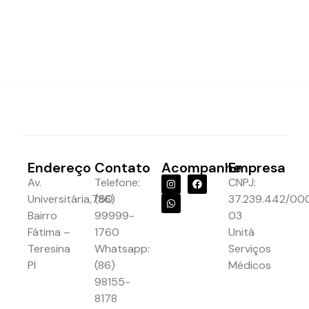
Endereço
Contato
Acompanhe
Empresa
Av.
Telefone:
CNPJ:
Universitária,750.
(86)
37.239.442/00
Bairro
99999-
03
Fátima –
1760
Unità
Teresina
Whatsapp:
Serviços
PI
(86)
Médicos
98155-
8178